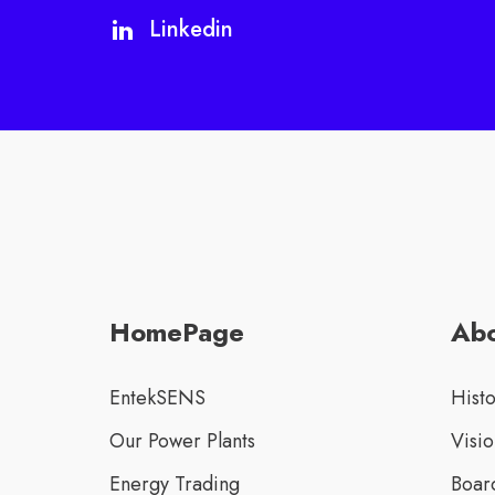
Linkedin
HomePage
Abo
EntekSENS
Hist
Our Power Plants
Visio
Energy Trading
Board