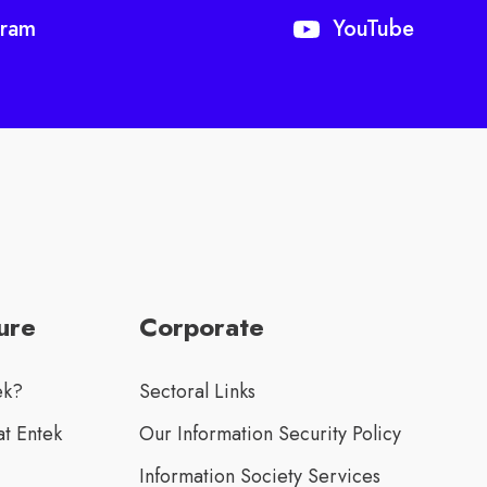
gram
YouTube
ure
Corporate
ek?
Sectoral Links
t Entek
Our Information Security Policy
Information Society Services