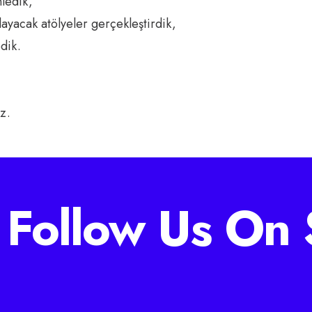
nledik,
layacak atölyeler gerçekleştirdik,
dik.
z.
Follow Us On 