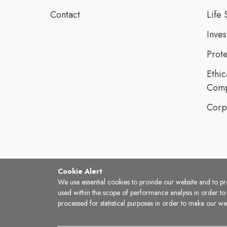
Contact
Life 
Inve
Prote
Ethic
Comp
Corp
Cookie Alert
We use essential cookies to provide our website and to pro
used within the scope of performance analysis in order t
processed for statistical purposes in order to make our 