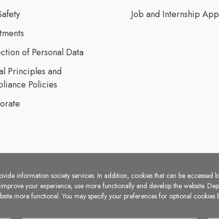
Safety
Job and Internship App
stments
ction of Personal Data
al Principles and
liance Policies
orate
vide information society services. In addition, cookies that can be accessed by
o improve your experience, use more functionally and develop the website. D
website more functional. You may specify your preferences for optional cookie