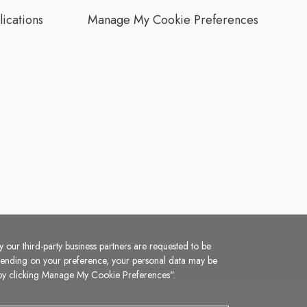
lications
Manage My Cookie Preferences
 our third-party business partners are requested to be
epending on your preference, your personal data may be
s by clicking Manage My Cookie Preferences".