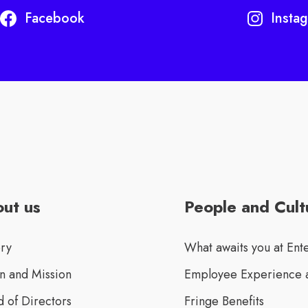
Facebook
Insta
ut us
People and Cult
ory
What awaits you at Ent
n and Mission
Employee Experience a
 of Directors
Fringe Benefits