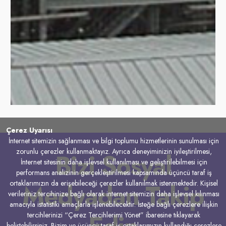
Çerez Uyarısı
İnternet sitemizin sağlanması ve bilgi toplumu hizmetlerinin sunulması için
zorunlu çerezler kullanmaktayız. Ayrıca deneyiminizin iyileştirilmesi,
Bizi Sosyal
İnternet sitesinin daha işlevsel kullanılması ve geliştirilebilmesi için
performans analizinin gerçekleştirilmesi kapsamında üçüncü taraf iş
Medyadan Takip
ortaklarımızın da erişebileceği çerezler kullanılmak istenmektedir. Kişisel
verileriniz tercihinize bağlı olarak internet sitemizin daha işlevsel kılınması
amacıyla istatistiki amaçlarla işlenebilecektir. İsteğe bağlı çerezlere ilişkin
tercihlerinizi “Çerez Tercihlerimi Yönet” ibaresine tıklayarak
belirtebilirsiniz. Bizim ve üçüncü taraf iş ortaklarımızın kullandığı çerezlere