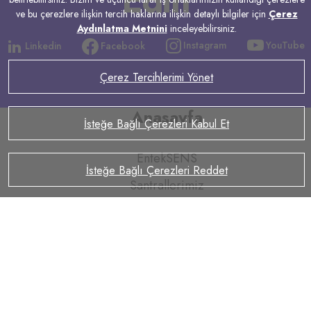
Edin
ve bu çerezlere ilişkin tercih haklarına ilişkin detaylı bilgiler için
Çerez
Aydınlatma Metnini
inceleyebilirsiniz.
YouTube
Instagram
Linkedin
Facebook
Çerez Tercihlerimi Yönet
Anasayfa
İsteğe Bağlı Çerezleri Kabul Et
EntekSENS
İsteğe Bağlı Çerezleri Reddet
Santrallerimiz
Enerji Ticareti
İletişim
Hakkımızda
Tarihçe